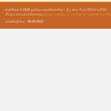
කතුහිමිකම © 2026 පුරාවිද්‍යා දෙපාර්තමේන්තුව - ශ්‍රී ලංකාව. සියළු හිමිකම් ඇවිරිනි.
නිමැවුම සහ සම්බන්ධීකරණය
ශ්‍රි ලංකා තොරතුරු හා සන්නිවේදන තාක්ෂණ නියෝජ
යාවත්කාලීනය : 05-04-2021.