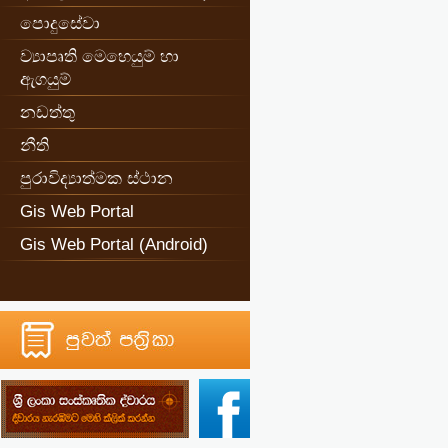
පොදුසේවා
ව්‍යාපෘති මෙහෙයුම් හා
ඇගයුම්
නඩත්තු
නීති
පුරාවිද්‍යාත්මක ස්ථාන
Gis Web Portal
Gis Web Portal (Android)