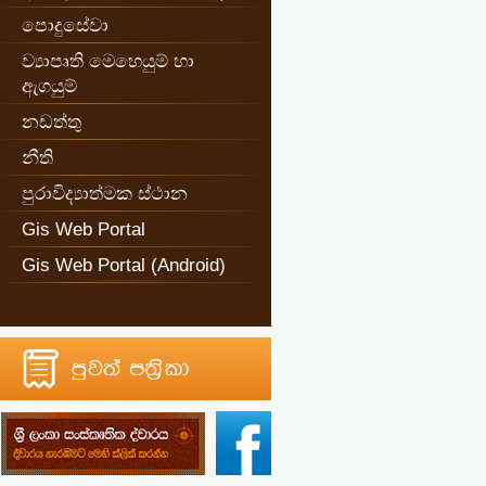
පොදුසේවා
ව්‍යාපෘති මෙහෙයුම් හා
ඇගයුම්
නඩත්තු
නීති
පුරාවිද්‍යාත්මක ස්ථාන
Gis Web Portal
Gis Web Portal (Android)