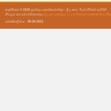
කතුහිමිකම © 2026 පුරාවිද්‍යා දෙපාර්තමේන්තුව - ශ්‍රී ලංකාව. සියළු හිමිකම් ඇවිරිනි.
නිමැවුම සහ සම්බන්ධීකරණය
ශ්‍රි ලංකා තොරතුරු හා සන්නිවේදන තාක්ෂණ නියෝජ
යාවත්කාලීනය : 05-04-2021.