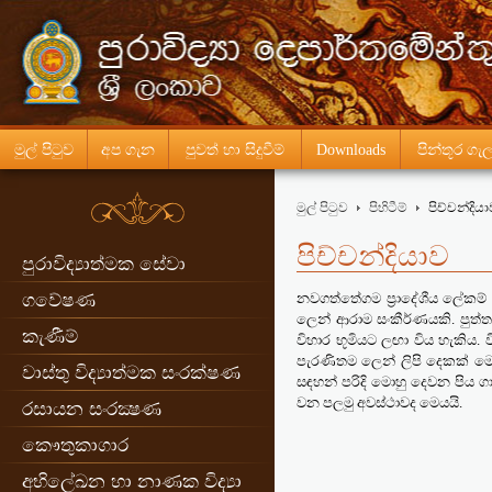
මුල් පිටුව
අප ගැන
පුවත් හා සිදුවීම්
Downloads
පින්තූර ගැ
මුල් පිටුව
පිහිටීම්
පිච්චන්දිය
පිච්චන්දියාව
පුරාවිද්‍යාත්මක සේවා
ගවේෂණ
නවගත්තේගම ප්‍රාදේශීය ලේකම් ක
ලෙන් ආරාම සංකීර්ණයකි. පුත්
කැණීම්
විහාර භූමියට ලඟා විය හැකිය.
පැරණිතම ලෙන් ලිපි දෙකක් මෙහ
වාස්තු විද්‍යාත්මක සංරක්ෂණ
සඳහන් පරිදි මොහු දෙවන පිය ග
වන පලමු අවස්ථාවද මෙයයි.
රසායන සංරක්‍ෂණ
කෞතුකාගාර
අභිලේඛන හා නාණක විද්‍යා