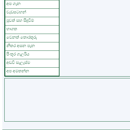
අප ගැන
වැඩසටහන්
පුවත් සහ සිදුවීම්
භාගත
වෙනත් තොරතුරු
නිතර අසන පැන
පිංතූර ගැලරිය
අඩවි සැලැස්ම
අප අමතන්න