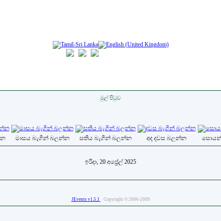
මුල් පිටුව
්න
මාසය බැගින් බලන්න
සතිය බැගින් බලන්න
අද දවස බලන්න
සොයන
ඉරිදා, 20 අප්‍රේල් 2025
JEvents v1.5.1
Copyright © 2006-2009