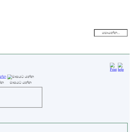
්න
මාසයට යන්න