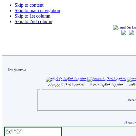
Skip to content
Skip to main navigation
Skip to 1st column
Skip to 2nd column
දින දර්ශනය
අවුරුද්ද බැගින් බලන්න
මාසය බැගින් බලන්න
සති
අඟහරු
JEvents 
මුල් පිටුව