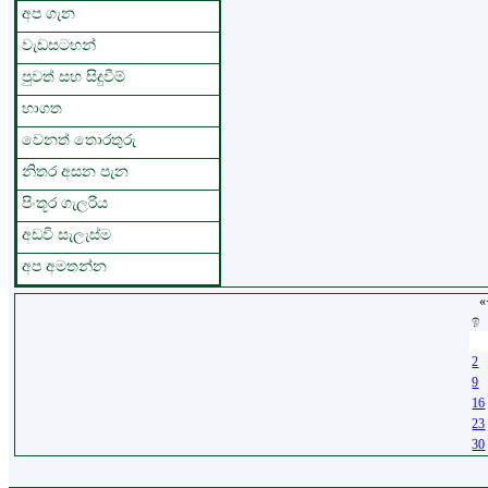
අප ගැන
වැඩසටහන්
පුවත් සහ සිදුවීම්
භාගත
වෙනත් තොරතුරු
නිතර අසන පැන
පිංතූර ගැලරිය
අඩවි සැලැස්ම
අප අමතන්න
«
ඉ
26
2
9
16
23
30