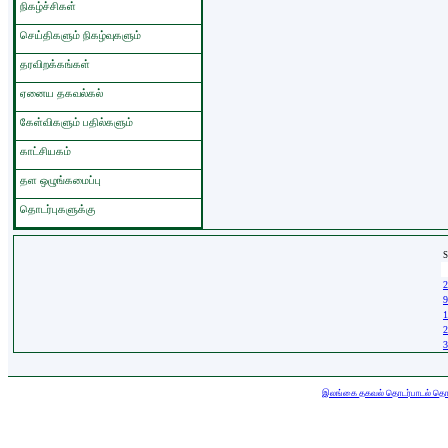
நிகழ்ச்சிகள்
செய்திகளும் நிகழ்வுகளும்
தரவிறக்கங்கள்
ஏனைய தகவல்கல்
கேள்விகளும் பதில்களும்
காட்சியகம்
தள ஒழுங்கமைப்பு
தொடர்புகளுக்கு
S
2
2
9
1
2
3
எழுத்துரிமை © 2026 ஊவா ம
இலங்கை தகவல் தொடர்பாடல் தொழி