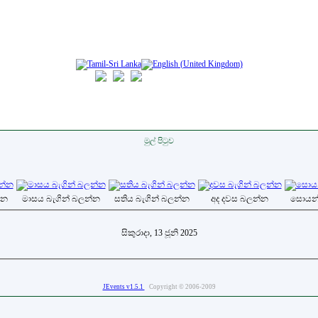
මුල් පිටුව
්න
මාසය බැගින් බලන්න
සතිය බැගින් බලන්න
අද දවස බලන්න
සොයන
සිකුරාදා, 13 ජූනි 2025
JEvents v1.5.1
Copyright © 2006-2009