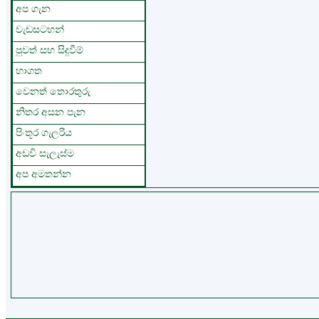
අප ගැන
වැඩසටහන්
පුවත් සහ සිදුවීම්
භාගත
වෙනත් තොරතුරු
නිතර අසන පැන
පිංතූර ගැලරිය
අඩවි සැලැස්ම
අප අමතන්න