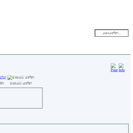
්න
මාසයට යන්න