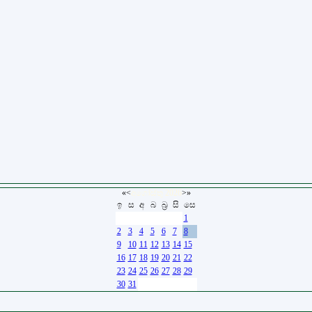
«
<
අගෝස්තු
2026
>
»
ඉ
ස
අ
බ
බ්‍ර
සි
සෙ
26
27
28
29
30
31
1
2
3
4
5
6
7
8
9
10
11
12
13
14
15
16
17
18
19
20
21
22
23
24
25
26
27
28
29
30
31
1
2
3
4
5