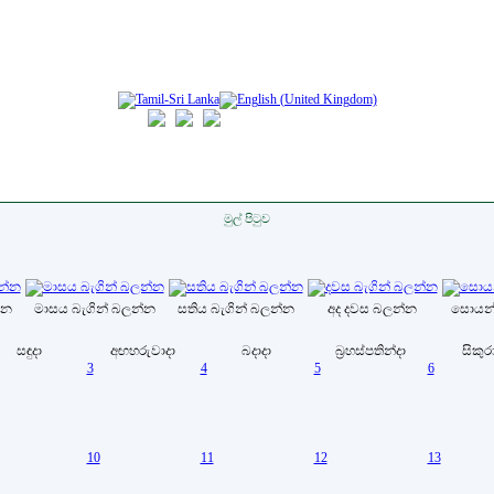
මුල් පිටුව
්න
මාසය බැගින් බලන්න
සතිය බැගින් බලන්න
අද දවස බලන්න
සොයන
සඳුදා
අඟහරුවාදා
බදාදා
බ්‍රහස්පතින්දා
සිකුර
3
4
5
6
10
11
12
13