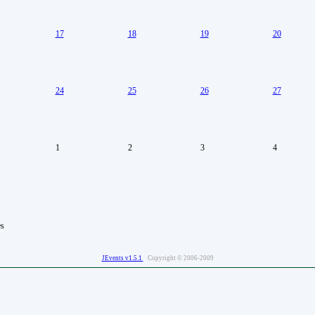
17
18
19
20
24
25
26
27
1
2
3
4
es
JEvents v1.5.1
Copyright © 2006-2009