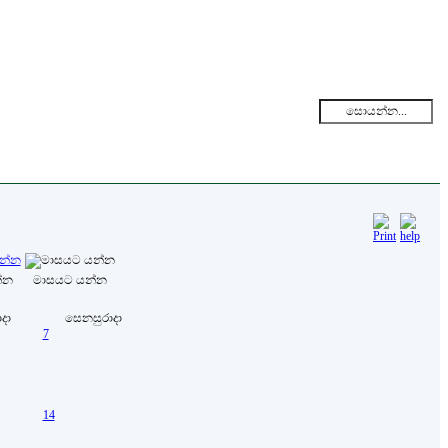
්න
මාසයට යන්න
ාදා
සෙනසුරාදා
7
14