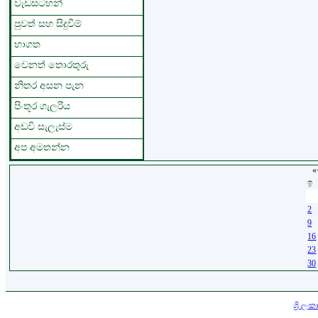
වැඩසටහන්
පුවත් සහ සිදුවීම්
භාගත
වෙනත් තොරතුරු
නිතර අසන පැන
පිංතූර ගැලරිය
අඩවි සැලැස්ම
අප අමතන්න
«
ඉ
26
2
9
16
23
30
කතුහිමිකම © 2026 ඌව පළාත් 
නිමැවුම සහ සම්බන්ධීකරණය
ශ්‍රි 