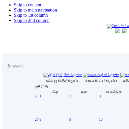
Skip to content
Skip to main navigation
Skip to 1st column
Skip to 2nd column
දින දර්ශනය
අවුරුද්ද බැගින් බලන්න
මාසය බැගින් බලන්න
සති
ජූනි 2025
ඉරිදා
සඳුදා
අඟහරුවාදා
23
1
2
3
24
8
9
10