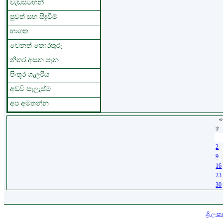
වැඩසටහන්
පුවත් සහ සිදුවීම්
භාගත
වෙනත් තොරතුරු
නිතර අසන පැන
පිංතූර ගැලරිය
අඩවි සැලැස්ම
අප අමතන්න
«
ඉ
26
2
9
16
23
30
කතුහිමිකම © 2026 ඌව පළාත් 
නිමැවුම සහ සම්බන්ධීකරණය
ශ්‍රි 