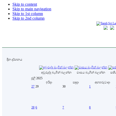
Skip to content
Skip to main navigation
Skip to 1st column
Skip to 2nd column
දින දර්ශනය
අවුරුද්ද බැගින් බලන්න
මාසය බැගින් බලන්න
සති
ජූලි 2025
ඉරිදා
සඳුදා
අඟහරුවාදා
27
29
30
1
28
6
7
8